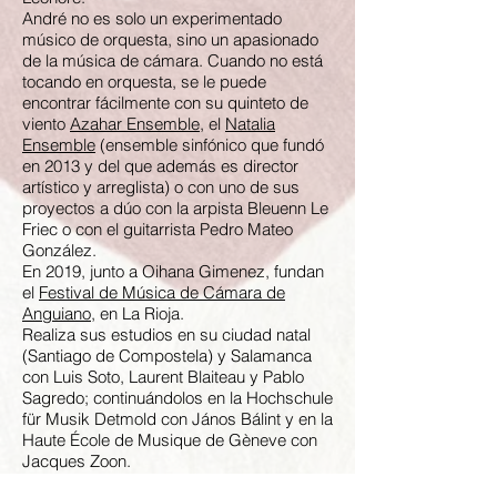
André no es solo un experimentado
músico de orquesta, sino un apasionado
de la música de cámara. Cuando no está
tocando en orquesta, se le puede
encontrar fácilmente con su quinteto de
viento
Azahar Ensemble
, el
Natalia
Ensemble
(ensemble sinfónico que fundó
en 2013 y del que además es director
artístico y arreglista) o con uno de sus
proyectos a dúo con la arpista Bleuenn Le
Friec o con el guitarrista Pedro Mateo
González.
En 2019, junto a Oihana Gimenez, fundan
el
Festival de Música de Cámara de
Anguiano
, en La Rioja.
Realiza sus estudios en su ciudad natal
(Santiago de Compostela) y Salamanca
con Luis Soto, Laurent Blaiteau y Pablo
Sagredo; continuándolos en la Hochschule
für Musik Detmold con János Bálint y en la
Haute École de Musique de Gèneve con
Jacques Zoon.
André comparte su pasión por la música