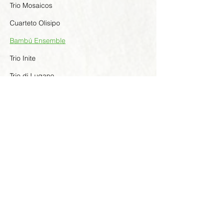
Trio Mosaicos
Cuarteto Olisipo
Bambú Ensemble
Trio Inite
Trio di Lugano
Duo Schmelik-Borges
Weffort Trio
Aidoni Trio
Duo Rovno
Duo Campos-Sakai
Duo Peribáñez-Santamaría
Trio Volna
Cuarteto Oitavas