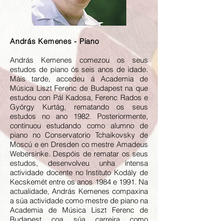
András Kemenes - Piano
András Kemenes comezou os seus
estudos de piano ós seis anos de idade.
Máis tarde, accedeu á Academia de
Música Liszt Ferenc de Budapest na que
estudou con Pál Kadosa, Ferenc Rados e
György Kurtág, rematando os seus
estudos no ano 1982. Posteriormente,
continuou estudando como alumno de
piano no Conservatorio Tchaikovsky de
Moscú e en Dresden co mestre Amadeus
Webersinke. Despóis de rematar os seus
estudos, desenvolveu unha intensa
actividade docente no Instituto Kodály de
Kecskemét entre os anos 1984 e 1991. Na
actualidade, András Kemenes compaxina
a súa actividade como mestre de piano na
Academia de Música Liszt Ferenc de
Budapest coa súa carreira como